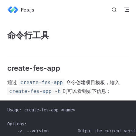
Skip to content
Fes.js
命令行工具
create-fes-app
通过
命令创建项目模板，输入
create-fes-app
则可以看到如下信息：
create-fes-app -h
Usage: create-fes-app <name>
Options:
    -v, --version            Output the current versi