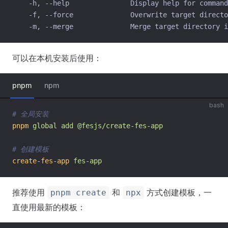
    -h, --help               Display help for command
    -f, --force              Overwrite target directo
    -m, --merge              Merge target directory i
可以在本机安装后使用：
pnpm
npm
bash
# 全局安装
pnpm
global
add
@fesjs/create-fes-app
# 创建模板
create-fes-app
fes-app
推荐使用
和
方式创建模板，一
pnpm create
npx
直使用最新的模板：