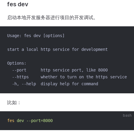
fes dev
启动本地开发服务器进行项目的开发调试。
Usage: fes dev [options]
start a local http service for development
Options:
  --port      http service port, like 8000
  --https     whether to turn on the https service
  -h, --help  display help for command
比如：
bash
fes
dev
--port=8000