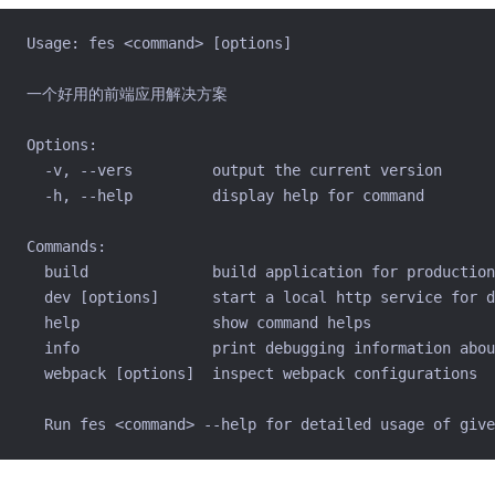
Usage: fes <command> [options]
一个好用的前端应用解决方案
Options:
  -v, --vers         output the current version
  -h, --help         display help for command
Commands:
  build              build application for production
  dev [options]      start a local http service for d
  help               show command helps
  info               print debugging information abou
  webpack [options]  inspect webpack configurations
  Run fes <command> --help for detailed usage of give