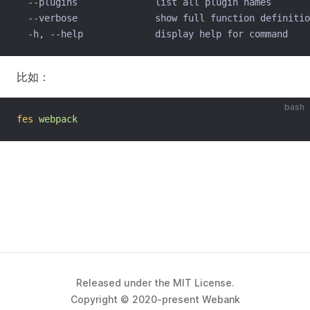
  --plugins              list all plugin names
  --verbose              show full function definitio
  -h, --help             display help for command
比如：
bash
fes
webpack
Released under the MIT License.
Copyright © 2020-present Webank