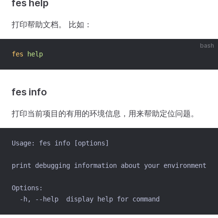
fes help
打印帮助文档。 比如：
bash
fes
help
fes info
打印当前项目的有用的环境信息，用来帮助定位问题。
Usage: fes info [options]
print debugging information about your environment
Options:
  -h, --help  display help for command