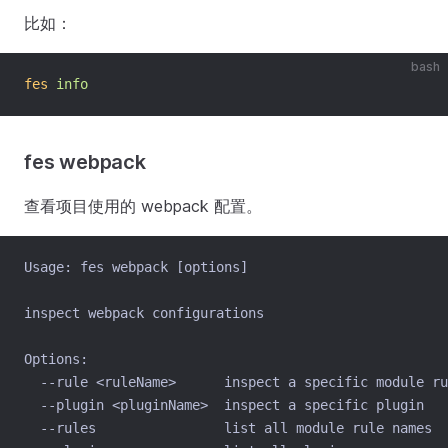
比如：
bash
fes
info
fes webpack
查看项目使用的 webpack 配置。
Usage: fes webpack [options]
inspect webpack configurations
Options:
  --rule <ruleName>      inspect a specific module ru
  --plugin <pluginName>  inspect a specific plugin
  --rules                list all module rule names