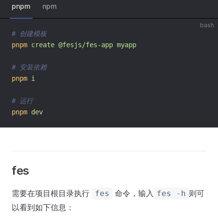
pnpm
npm
bash
# 创建模板
pnpm
create
@fesjs/fes-app
myapp
# 安装依赖
pnpm
i
# 运行
pnpm
dev
fes
需要在项目根目录执行
命令，输入
则可
fes
fes -h
以看到如下信息：